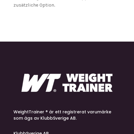
zusätzliche Option.
WeightTrainer ® är ett registrerat varumärke
som ägs av KlubbSverige AB.
KlubbSverige AB