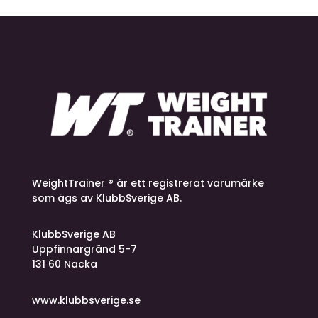
WeightTrainer ® är ett registrerat varumärke
som ägs av KlubbSverige AB.
KlubbSverige AB
Uppfinnargränd 5-7
131 60 Nacka
www.klubbsverige.se